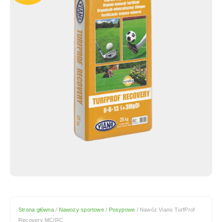
Strona główna
/
Nawozy sportowe
/
Posypowe
/ Nawóz Viano TurfProf
Recovery MC/RC