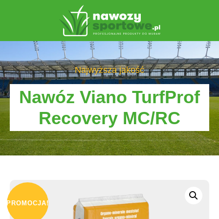
Najwyższa jakość
Nawóz Viano TurfProf
Recovery MC/RC
PROMOCJA!