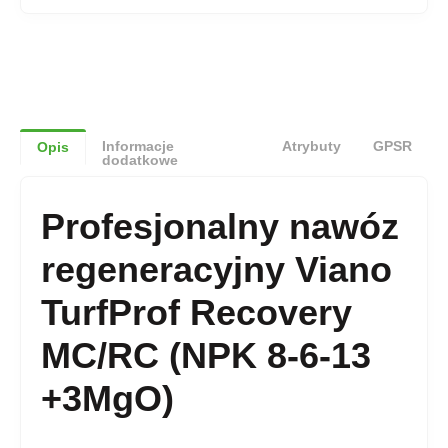
Informacje
Atrybuty
GPSR
Opis
dodatkowe
Profesjonalny nawóz
regeneracyjny Viano
TurfProf Recovery
MC/RC (NPK 8-6-13
+3MgO)