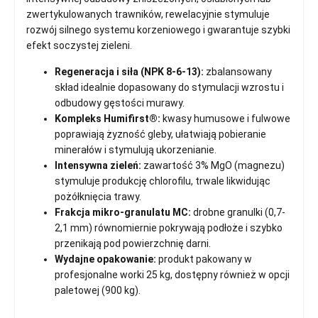
zwertykulowanych trawników, rewelacyjnie stymuluje
rozwój silnego systemu korzeniowego i gwarantuje szybki
efekt soczystej zieleni.
Regeneracja i siła (NPK 8-6-13):
zbalansowany
skład idealnie dopasowany do stymulacji wzrostu i
odbudowy gęstości murawy.
Kompleks Humifirst®:
kwasy humusowe i fulwowe
poprawiają żyzność gleby, ułatwiają pobieranie
minerałów i stymulują ukorzenianie.
Intensywna zieleń:
zawartość 3% MgO (magnezu)
stymuluje produkcję chlorofilu, trwale likwidując
pożółknięcia trawy.
Frakcja mikro-granulatu MC:
drobne granulki (0,7-
2,1 mm) równomiernie pokrywają podłoże i szybko
przenikają pod powierzchnię darni.
Wydajne opakowanie:
produkt pakowany w
profesjonalne worki 25 kg, dostępny również w opcji
paletowej (900 kg).