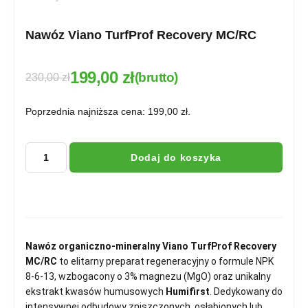
Nawóz Viano TurfProf Recovery MC/RC
199,00
zł
(brutto)
230,00
zł
Poprzednia najniższa cena:
199,00
zł
.
Dodaj do koszyka
Nawóz organiczno-mineralny Viano TurfProf Recovery
MC/RC
to elitarny preparat regeneracyjny o formule NPK
8-6-13, wzbogacony o 3% magnezu (MgO) oraz unikalny
ekstrakt kwasów humusowych
Humifirst
. Dedykowany do
intensywnej odbudowy zniszczonych, osłabionych lub