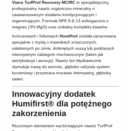
Viano TurfProf Recovery MC/RC
to specjalistyczny,
profesjonalny nawóz organiczno-mineralny o
zaawansowanym działaniu kondycjonującym i
regenerującym. Formuła NPK 8-6-13 wzbogacona o
magnez (3% MgO) oraz unikalny kompleks kwasów
humusowych i fulwowych
Humifirst
została opracowana
specjalnie z myślą o trawnikach zniszczonych,
osłabionych po zimie, dotkniętych suszą lub poddanych
intensywnym zabiegom mechanicznym (takim jak
wertykulacja i aeracja). Nawóz ten błyskawicznie
stymuluje trawę do wzrostu, głęboko odżywia system
korzeniowy i przywraca murawie intensywną, głęboką
zieleń.
Innowacyjny dodatek
Humifirst® dla potężnego
zakorzenienia
Kluczowym elementem wyróżniającym nawóz TurfProf