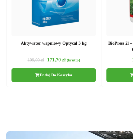
Aktywator wapniowy Optycal 3 kg
BioPress 2l – N
mec
171,70
zł
13
199,00
zł
(brutto)
Dodaj Do Koszyka
Do