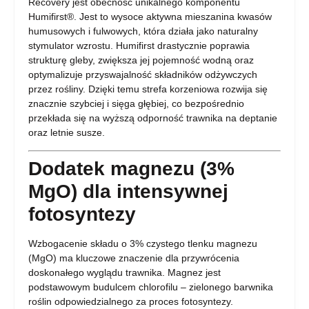
Recovery jest obecność unikalnego komponentu
Humifirst®. Jest to wysoce aktywna mieszanina kwasów
humusowych i fulwowych, która działa jako naturalny
stymulator wzrostu. Humifirst drastycznie poprawia
strukturę gleby, zwiększa jej pojemność wodną oraz
optymalizuje przyswajalność składników odżywczych
przez rośliny. Dzięki temu strefa korzeniowa rozwija się
znacznie szybciej i sięga głębiej, co bezpośrednio
przekłada się na wyższą odporność trawnika na deptanie
oraz letnie susze.
Dodatek magnezu (3%
MgO) dla intensywnej
fotosyntezy
Wzbogacenie składu o 3% czystego tlenku magnezu
(MgO) ma kluczowe znaczenie dla przywrócenia
doskonałego wyglądu trawnika. Magnez jest
podstawowym budulcem chlorofilu – zielonego barwnika
roślin odpowiedzialnego za proces fotosyntezy.