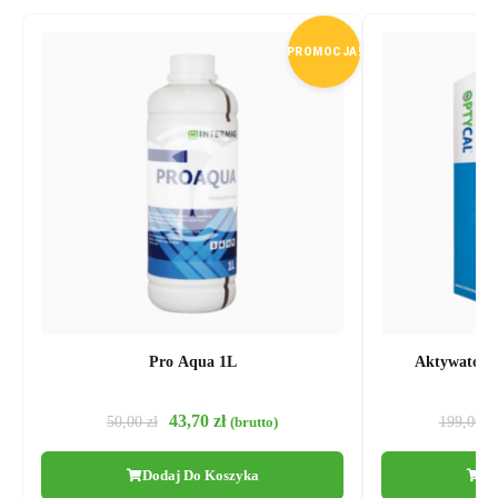
PROMOCJA!
Pro Aqua 1L
Aktywator 
43,70
zł
50,00
zł
199,00
zł
(brutto)
Dodaj Do Koszyka
Do