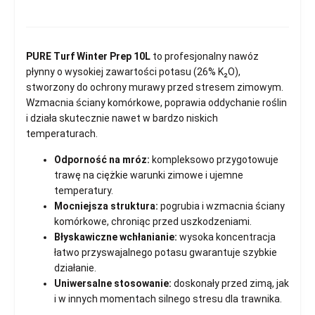
PURE Turf Winter Prep 10L
to profesjonalny nawóz
płynny o wysokiej zawartości potasu (26% K₂O),
stworzony do ochrony murawy przed stresem zimowym.
Wzmacnia ściany komórkowe, poprawia oddychanie roślin
i działa skutecznie nawet w bardzo niskich
temperaturach.
Odporność na mróz:
kompleksowo przygotowuje
trawę na ciężkie warunki zimowe i ujemne
temperatury.
Mocniejsza struktura:
pogrubia i wzmacnia ściany
komórkowe, chroniąc przed uszkodzeniami.
Błyskawiczne wchłanianie:
wysoka koncentracja
łatwo przyswajalnego potasu gwarantuje szybkie
działanie.
Uniwersalne stosowanie:
doskonały przed zimą, jak
i w innych momentach silnego stresu dla trawnika.