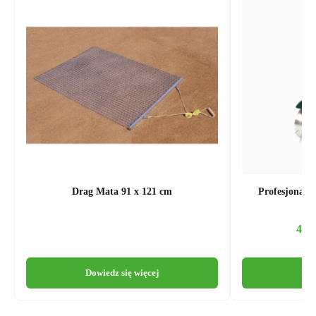
Drag Mata 91 x 121 cm
Profesjonalny
4 8
Dowiedz się więcej
Dow