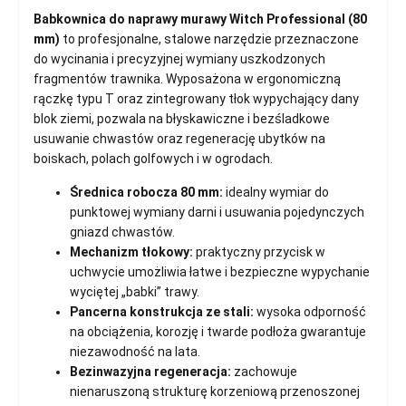
Babkownica do naprawy murawy Witch Professional (80
mm)
to profesjonalne, stalowe narzędzie przeznaczone
do wycinania i precyzyjnej wymiany uszkodzonych
fragmentów trawnika. Wyposażona w ergonomiczną
rączkę typu T oraz zintegrowany tłok wypychający dany
blok ziemi, pozwala na błyskawiczne i bezśladkowe
usuwanie chwastów oraz regenerację ubytków na
boiskach, polach golfowych i w ogrodach.
Średnica robocza 80 mm:
idealny wymiar do
punktowej wymiany darni i usuwania pojedynczych
gniazd chwastów.
Mechanizm tłokowy:
praktyczny przycisk w
uchwycie umożliwia łatwe i bezpieczne wypychanie
wyciętej „babki” trawy.
Pancerna konstrukcja ze stali:
wysoka odporność
na obciążenia, korozję i twarde podłoża gwarantuje
niezawodność na lata.
Bezinwazyjna regeneracja:
zachowuje
nienaruszoną strukturę korzeniową przenoszonej